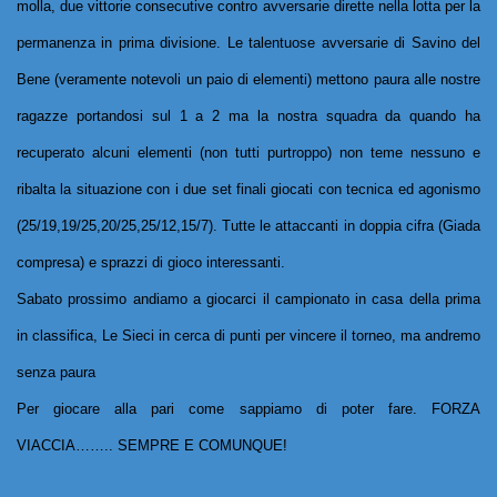
molla, due vittorie consecutive contro avversarie dirette nella lotta per la
p
ermanenza in prima divisione. Le talentuose avversarie di Savino del
Bene (veramente notevoli un paio di elementi) mettono paura alle nostre
ragazze po
rtandosi sul 1 a 2 ma la nostra squadra da quando ha
recuperato alcuni elementi (non tutti purtroppo) non teme nessuno e
ribalta la situazione con i d
ue set finali giocati con tecnica ed agonismo
(25/19,19/25,20/25,25/12,15/7). Tutte le attaccanti in doppia cifra (Giada
compresa) e sprazzi di gioco interessanti.
Sabato prossimo andiamo a giocarci il campionato in casa della prima
in classifica, Le Sieci in cerca di punti per vincere il torneo, ma andremo
senza paura
Per giocare alla pari come sappiamo di poter fare. FORZA
VIACCIA…….. SEMPRE E COMUNQUE!