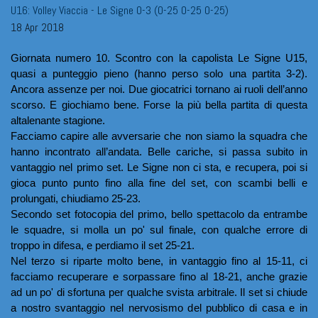
U16: Volley Viaccia - Le Signe 0-3 (0-25 0-25 0-25)
18 Apr 2018
Giornata numero 10. Scontro con la capolista Le Signe U15, 
quasi a punteggio pieno (hanno perso solo una partita 3-2). 
Ancora assenze per noi. Due giocatrici tornano ai ruoli dell’anno 
scorso. E giochiamo bene. Forse la più bella partita di questa 
altalenante stagione.
Facciamo capire alle avversarie che non siamo la squadra che 
hanno incontrato all’andata. Belle cariche, si passa subito in 
vantaggio nel primo set. Le Signe non ci sta, e recupera, poi si 
gioca punto punto fino alla fine del set, con scambi belli e 
prolungati, chiudiamo 25-23. 
Secondo set fotocopia del primo, bello spettacolo da entrambe 
le squadre, si molla un po' sul finale, con qualche errore di 
troppo in difesa, e perdiamo il set 25-21.
Nel terzo si riparte molto bene, in vantaggio fino al 15-11, ci 
facciamo recuperare e sorpassare fino al 18-21, anche grazie 
ad un po' di sfortuna per qualche svista arbitrale. Il set si chiude 
a nostro svantaggio nel nervosismo del pubblico di casa e in 