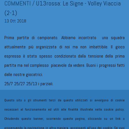
COMMENTI
/
U13rossa: Le Signe - Volley Viaccia
(2-1)
13 Ott 2018
Prima partita di campionato. Abbiamo incontrato una squadra
attualmente più organizzata di noi ma non imbattibile. Il gioco
espresso è stato spesso condizionato dalla tensione della prima
partita ma nel complesso piacevole da vedere. Buoni i progressi fatti
dalle nostre giocatrici.
25/7 25/27 25/13 i parziali.
Forza Viaccia!
Questo sito o gli strumenti terzi da questo utilizzati si avvalgono di cookie
necessari al funzionamento ed utili alle finalità illustrate nella cookie policy.
Chiudendo questo banner, scorrendo questa pagina, cliccando su un link o
proseguendo la navigazione in altra maniera, acconsenti all’uso dei cookie. Se vuoi